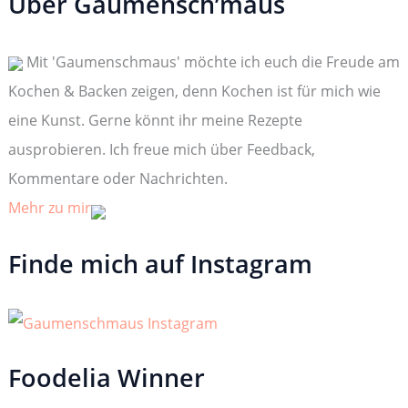
Über Gaumensch’maus
e
n
n
Mit 'Gaumenschmaus' möchte ich euch die Freude am
a
c
Kochen & Backen zeigen, denn Kochen ist für mich wie
h
:
eine Kunst. Gerne könnt ihr meine Rezepte
ausprobieren. Ich freue mich über Feedback,
Kommentare oder Nachrichten.
Mehr zu mir
Finde mich auf Instagram
Foodelia Winner