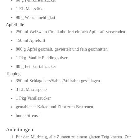
60
g
Feinkristallzucker
1
EL
Maisstärke
90
g
Weizenmehl glatt
Apfelfülle
250
ml
Weißwein
für alkoholfrei einfach Apfelsaft verwenden
150
ml
Apfelsaft
800
g
Äpfel geschält, geviertelt und fein geschnitten
1
Pkg.
Vanille Puddingpulver
80
g
Feinkristallzucker
Topping
350
ml
Schlagobers/Sahne/Vollrahm geschlagen
3
EL
Mascarpone
1
Pkg
Vanillezucker
gemahlener Kakao und Zimt zum Bestreuen
bunte Streusel
Anleitungen
Für den Mürbteig, alle Zutaten zu einem glatten Teig kneten. Zur