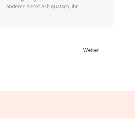
anderen Seite? Ach quatsch, ihr
Weiter
→