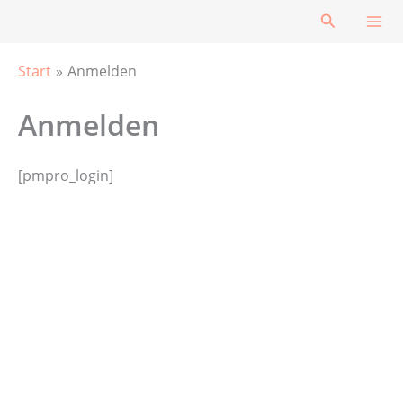
Zum
Suchen
Inhalt
springen
Start
Anmelden
Anmelden
[pmpro_login]