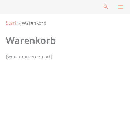
Zum
Suchen
Inhalt
springen
Start
Warenkorb
Warenkorb
[woocommerce_cart]