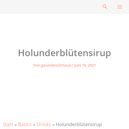
Zum
Suchen
Inhalt
springen
Holunderblütensirup
Von
gaumenschmaus
/
Juni 16, 2021
Start
Basics
Drinks
Holunderblütensirup