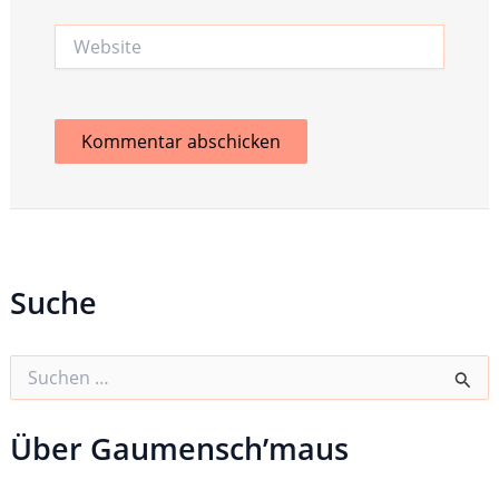
Website
Suche
S
u
c
h
Über Gaumensch’maus
e
n
n