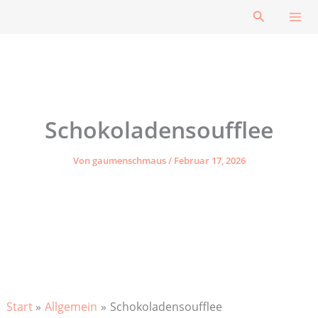
Zum
Suchen
Inhalt
springen
Schokoladensoufflee
Von
gaumenschmaus
/
Februar 17, 2026
Start
Allgemein
Schokoladensoufflee