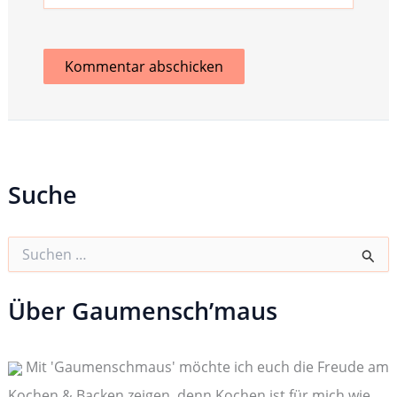
Suche
S
u
c
h
Über Gaumensch’maus
e
n
n
Mit 'Gaumenschmaus' möchte ich euch die Freude am
a
c
Kochen & Backen zeigen, denn Kochen ist für mich wie