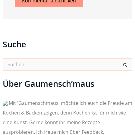
Suche
S
u
c
h
Über Gaumensch’maus
e
n
n
Mit 'Gaumenschmaus' möchte ich euch die Freude am
a
c
Kochen & Backen zeigen, denn Kochen ist für mich wie
h
:
eine Kunst. Gerne könnt ihr meine Rezepte
ausprobieren. Ich freue mich über Feedback,