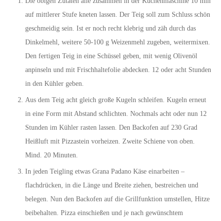
Die obigen Zutaten alle zusammen in der Küchenmaschine 10 min
auf mittlerer Stufe kneten lassen. Der Teig soll zum Schluss schön
geschmeidig sein. Ist er noch recht klebrig und zäh durch das
Dinkelmehl, weitere 50-100 g Weizenmehl zugeben, weitermixen.
Den fertigen Teig in eine Schüssel geben, mit wenig Olivenöl
anpinseln und mit Frischhaltefolie abdecken. 12 oder acht Stunden
in den Kühler geben.
Aus dem Teig acht gleich große Kugeln schleifen. Kugeln erneut
in eine Form mit Abstand schlichten. Nochmals acht oder nun 12
Stunden im Kühler rasten lassen. Den Backofen auf 230 Grad
Heißluft mit Pizzastein vorheizen. Zweite Schiene von oben.
Mind. 20 Minuten.
In jeden Teigling etwas Grana Padano Käse einarbeiten –
flachdrücken, in die Länge und Breite ziehen, bestreichen und
belegen. Nun den Backofen auf die Grillfunktion umstellen, Hitze
beibehalten. Pizza einschießen und je nach gewünschtem