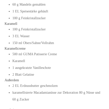
60
g
Mandeln gemahlen
1
EL
Speisestärke gehäuft
100
g
Feinkristallzucker
Karamell
100
g
Feinkristallzucker
3
EL
Wasser
150
ml
Obers/Sahne/Vollrahm
Karamellcreme
500
ml
GUMA Patisserie Creme
Karamell
1
ausgekratzte Vanilleschote
2
Blatt
Gelatine
Außerdem
2
EL
Erdnussbutter geschmolzen
karamellisierte Macadamianüsse zur Dekoration
80 g Nüsse und
60 g Zucker