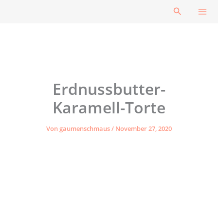
Zum
Suchen
Inhalt
springen
Erdnussbutter-
Karamell-Torte
Von
gaumenschmaus
/
November 27, 2020