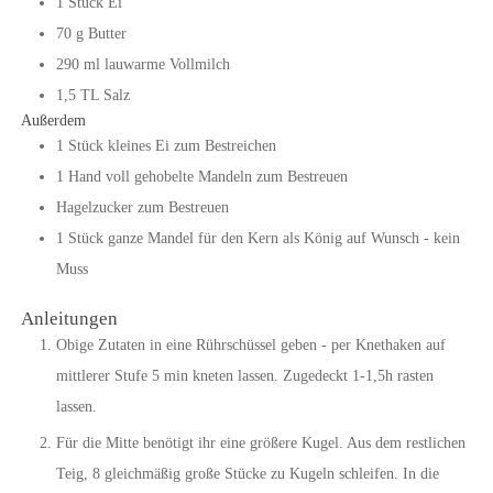
1
Stück
Ei
70
g
Butter
290
ml
lauwarme Vollmilch
1,5
TL
Salz
Außerdem
1
Stück
kleines Ei zum Bestreichen
1
Hand
voll gehobelte Mandeln zum Bestreuen
Hagelzucker zum Bestreuen
1
Stück
ganze Mandel für den Kern als König
auf Wunsch - kein
Muss
Anleitungen
Obige Zutaten in eine Rührschüssel geben - per Knethaken auf
mittlerer Stufe 5 min kneten lassen. Zugedeckt 1-1,5h rasten
lassen.
Für die Mitte benötigt ihr eine größere Kugel. Aus dem restlichen
Teig, 8 gleichmäßig große Stücke zu Kugeln schleifen. In die