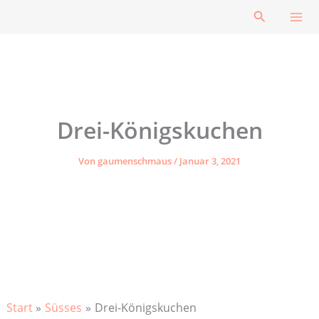
Zum
Suchen
Inhalt
springen
Drei-Königskuchen
Von
gaumenschmaus
/
Januar 3, 2021
Start
Süsses
Drei-Königskuchen