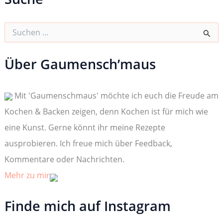
S
u
c
h
Über Gaumensch’maus
e
n
n
Mit 'Gaumenschmaus' möchte ich euch die Freude am
a
c
Kochen & Backen zeigen, denn Kochen ist für mich wie
h
:
eine Kunst. Gerne könnt ihr meine Rezepte
ausprobieren. Ich freue mich über Feedback,
Kommentare oder Nachrichten.
Mehr zu mir
Finde mich auf Instagram