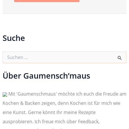
Suche
S
u
c
h
Über Gaumensch’maus
e
n
n
Mit 'Gaumenschmaus' möchte ich euch die Freude am
a
c
Kochen & Backen zeigen, denn Kochen ist für mich wie
h
:
eine Kunst. Gerne könnt ihr meine Rezepte
ausprobieren. Ich freue mich über Feedback,