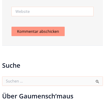
Website
Suche
S
u
c
h
Über Gaumensch’maus
e
n