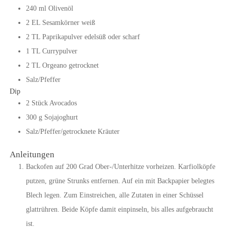
240
ml
Olivenöl
2
EL
Sesamkörner weiß
2
TL
Paprikapulver edelsüß oder scharf
1
TL
Currypulver
2
TL
Orgeano getrocknet
Salz/Pfeffer
Dip
2
Stück
Avocados
300
g
Sojajoghurt
Salz/Pfeffer/getrocknete Kräuter
Anleitungen
Backofen auf 200 Grad Ober-/Unterhitze vorheizen. Karfiolköpfe
putzen, grüne Strunks entfernen. Auf ein mit Backpapier belegtes
Blech legen. Zum Einstreichen, alle Zutaten in einer Schüssel
glattrühren. Beide Köpfe damit einpinseln, bis alles aufgebraucht
ist.