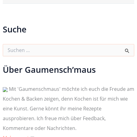
Suche
S
u
c
h
Über Gaumensch’maus
e
n
n
Mit 'Gaumenschmaus' möchte ich euch die Freude am
a
c
Kochen & Backen zeigen, denn Kochen ist für mich wie
h
:
eine Kunst. Gerne könnt ihr meine Rezepte
ausprobieren. Ich freue mich über Feedback,
Kommentare oder Nachrichten.