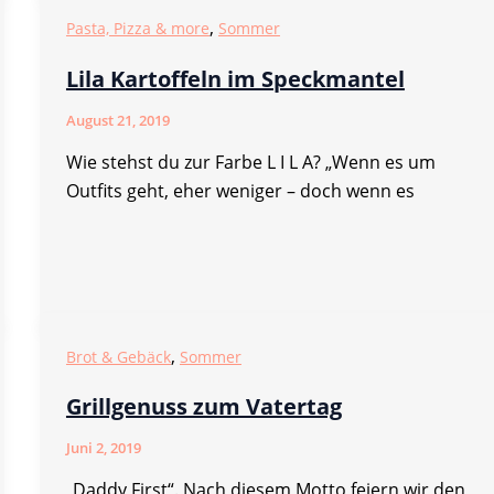
,
Pasta, Pizza & more
Sommer
Lila Kartoffeln im Speckmantel
August 21, 2019
Wie stehst du zur Farbe L I L A? „Wenn es um
Outfits geht, eher weniger – doch wenn es
,
Brot & Gebäck
Sommer
Grillgenuss zum Vatertag
Juni 2, 2019
„Daddy First“. Nach diesem Motto feiern wir den