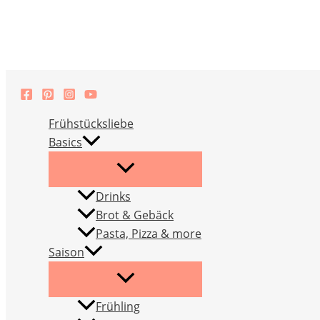
Zum
Inhalt
springen
Frühstücksliebe
Basics
Drinks
Brot & Gebäck
Pasta, Pizza & more
Saison
Frühling