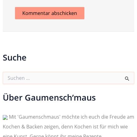
Suche
S
u
c
h
Über Gaumensch’maus
e
n
n
Mit 'Gaumenschmaus' möchte ich euch die Freude am
a
c
Kochen & Backen zeigen, denn Kochen ist für mich wie
h
:
eine Kunst. Gerne könnt ihr meine Rezepte