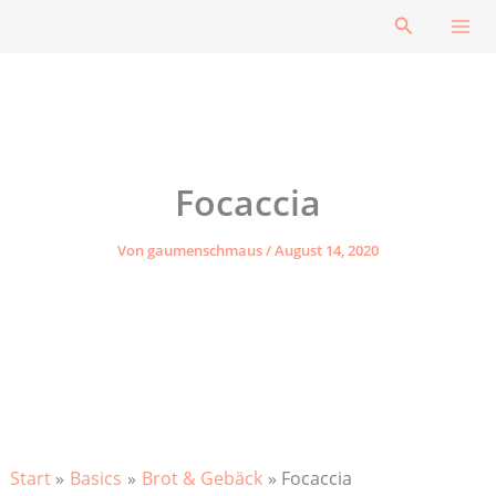
Zum
Suchen
Inhalt
springen
Focaccia
Von
gaumenschmaus
/
August 14, 2020
Start
Basics
Brot & Gebäck
Focaccia