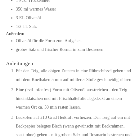
1
Pck.
Trockenhefe
350
ml
warmes Wasser
3
EL
Olivenöl
1/2
TL
Salz
Außerdem
Olivenöl für die Form zum Aufgehen
grobes Salz und frischer Rosmarin zum Bestreuen
Anleitungen
Für den Teig, alle obigen Zutaten in eine Rührschüssel geben und
mit dem Knethaken 5 min auf mittlerer Stufe geschmeidig rühren.
Eine (evtl. ofenfest) Form mit Olivenöl ausstreichen - den Teig
hineinklatschen und mit Frischhaltefolie abgedeckt an einem
warmen Ort ca. 50 min rasten lassen.
Backofen auf 210 Grad Heißluft vorheizen. Den Teig auf ein mit
Backpapier belegtes Blech (wenn gewünscht mit Backrahmen,
sonst ohne) geben - mit grobem Salz und Rosmarin bestreuen und