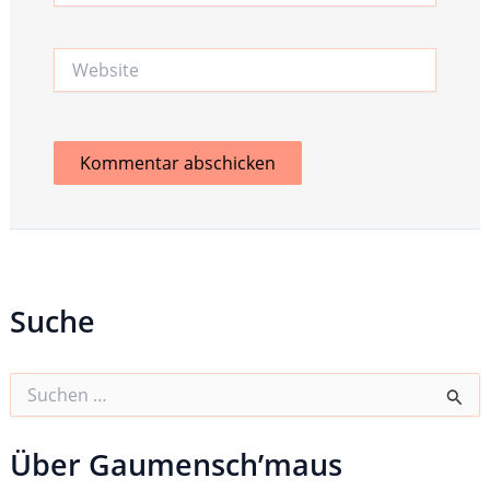
Adresse*
Website
Suche
S
u
c
h
Über Gaumensch’maus
e