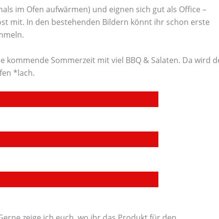
als im Ofen aufwärmen) und eignen sich gut als Office –
ost mit. In den bestehenden Bildern könnt ihr schon erste
mmeln.
die kommende Sommerzeit mit viel BBQ & Salaten. Da wird d
en *lach.
Gerne zeige ich euch, wo ihr das Produkt für den