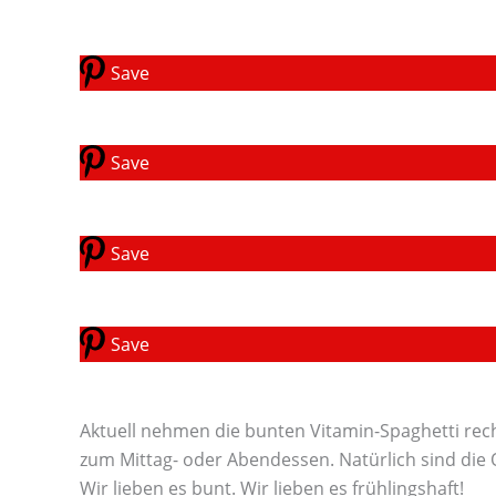
Save
Save
Save
Save
Aktuell nehmen die bunten Vitamin-Spaghetti recht
zum Mittag- oder Abendessen. Natürlich sind die 
Wir lieben es bunt. Wir lieben es frühlingshaft!