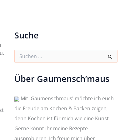
Suche
u
u.
S
u
c
h
Über Gaumensch’maus
e
n
n
a
Mit 'Gaumenschmaus' möchte ich euch
c
die Freude am Kochen & Backen zeigen,
h
st
:
denn Kochen ist für mich wie eine Kunst.
Gerne könnt ihr meine Rezepte
ausprobieren. Ich freue mich über