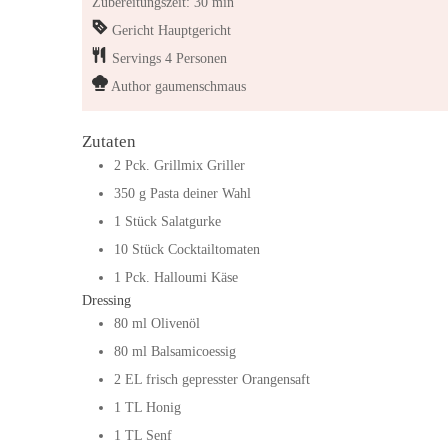
Zubereitungszeit: 30 min
Gericht
Hauptgericht
Servings
4
Personen
Author
gaumenschmaus
Zutaten
2
Pck.
Grillmix Griller
350
g
Pasta deiner Wahl
1
Stück
Salatgurke
10
Stück
Cocktailtomaten
1
Pck.
Halloumi Käse
Dressing
80
ml
Olivenöl
80
ml
Balsamicoessig
2
EL
frisch gepresster Orangensaft
1
TL
Honig
1
TL
Senf