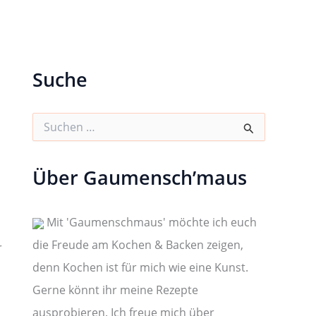
Suche
S
u
c
h
Über Gaumensch’maus
e
n
n
a
Mit 'Gaumenschmaus' möchte ich euch
c
die Freude am Kochen & Backen zeigen,
h
r
:
denn Kochen ist für mich wie eine Kunst.
Gerne könnt ihr meine Rezepte
ausprobieren. Ich freue mich über