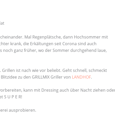
lat
Durcheinander. Mal Regenplätsche, dann Hochsommer mit
hter krank, die Erkältungen seit Corona sind auch
 als noch ganz früher, wo der Sommer durchgehend laue,
. Grillen ist nach wie vor beliebt. Geht schnell, schmeckt
 Blitzidee zu den GRILLMIX Griller von
LANDHOF
.
t vorbereiten, kann mit Dressing auch über Nacht ziehen ode
t S U P E R!
lerei ausprobieren.