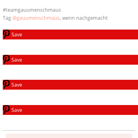
#teamgauumenschmaus
Tag
@gauumenschmaus
, wenn nachgemacht
Save
Save
Save
Save