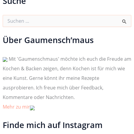
Suche
S
u
c
h
Über Gaumensch’maus
e
n
n
Mit 'Gaumenschmaus' möchte ich euch die Freude am
a
c
Kochen & Backen zeigen, denn Kochen ist für mich wie
h
:
eine Kunst. Gerne könnt ihr meine Rezepte
ausprobieren. Ich freue mich über Feedback,
Kommentare oder Nachrichten.
Mehr zu mir
Finde mich auf Instagram