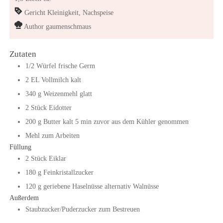
Gericht
Kleinigkeit, Nachspeise
Author
gaumenschmaus
Zutaten
1/2
Würfel
frische Germ
2
EL
Vollmilch kalt
340
g
Weizenmehl glatt
2
Stück
Eidotter
200
g
Butter kalt
5 min zuvor aus dem Kühler genommen
Mehl zum Arbeiten
Füllung
2
Stück
Eiklar
180
g
Feinkristallzucker
120
g
geriebene Haselnüsse
alternativ Walnüsse
Außerdem
Staubzucker/Puderzucker zum Bestreuen