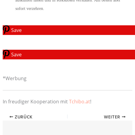
auskühlen lassen und in Keksdosen verstauen. Am besten aber
sofort verzehren.
Save
Save
*Werbung
In freudiger Kooperation mit
Tchibo.at
!
ZURÜCK
WEITER