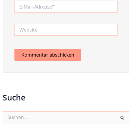
E-
Mail-
Adresse*
Website
Suche
S
u
c
h