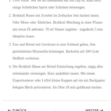
TIPP vorab. Wer sie als Abendessen nur mit Dip ist, kann noch
einige Scheibchen Speck oder Schinken beimengen.
Brokkoli Rosen mit Zwiebel im Zerhacker fein hacken lassen.
Oder Mixer oder Ähnliches. Brokkoli Mischung in einer Pfanne
mit etwas Öl anbraten. 70 ml Wasser zugeben - zugedeckt 5 min
dämpfen lassen.
Eier und Brösel mit Gewürzen in eine Schüssel geben, fein
geschnittenen Mozzarella beimengen. Backofen auf 200 Grad
Heißluft vorheizen.
Die Brokkoli Masse zur Brösel-Eimischung zugeben, zügig alles
miteinander vermengen. Kurz auskühlen lassen. Mit einem
Eisportionierer oder Löffel kleine Kuppen auf ein mit Backpapier
belegtes Blech portionieren. Im Ofen 18 min goldbraun backen.
ZURÜCK
WEITER