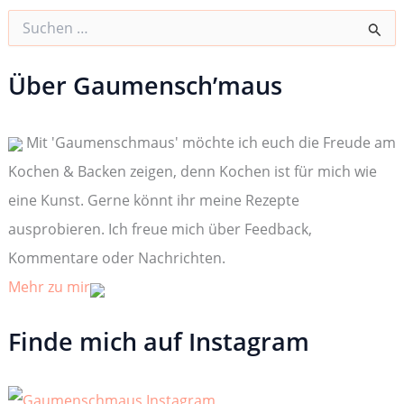
S
u
c
h
Über Gaumensch’maus
e
n
n
Mit 'Gaumenschmaus' möchte ich euch die Freude am
a
c
Kochen & Backen zeigen, denn Kochen ist für mich wie
h
:
eine Kunst. Gerne könnt ihr meine Rezepte
ausprobieren. Ich freue mich über Feedback,
Kommentare oder Nachrichten.
Mehr zu mir
Finde mich auf Instagram