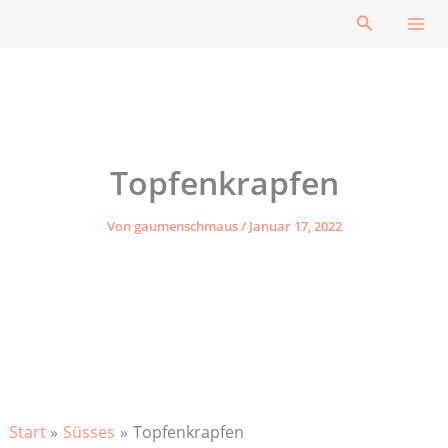
Zum
Suchen
Inhalt
springen
Topfenkrapfen
Von
gaumenschmaus
/
Januar 17, 2022
Start
Süsses
Topfenkrapfen