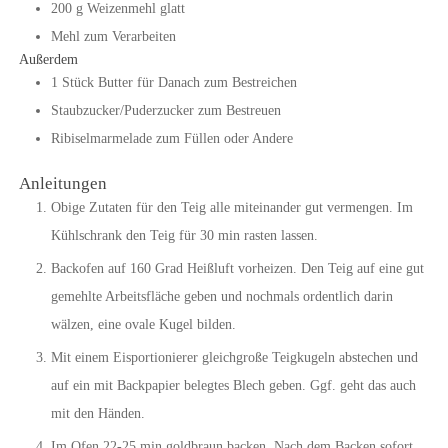
200
g
Weizenmehl glatt
Mehl zum Verarbeiten
Außerdem
1
Stück
Butter für Danach zum Bestreichen
Staubzucker/Puderzucker zum Bestreuen
Ribiselmarmelade zum Füllen
oder Andere
Anleitungen
Obige Zutaten für den Teig alle miteinander gut vermengen. Im
Kühlschrank den Teig für 30 min rasten lassen.
Backofen auf 160 Grad Heißluft vorheizen. Den Teig auf eine gut
gemehlte Arbeitsfläche geben und nochmals ordentlich darin
wälzen, eine ovale Kugel bilden.
Mit einem Eisportionierer gleichgroße Teigkugeln abstechen und
auf ein mit Backpapier belegtes Blech geben. Ggf. geht das auch
mit den Händen.
Im Ofen 22-25 min goldbraun backen. Nach dem Backen sofort