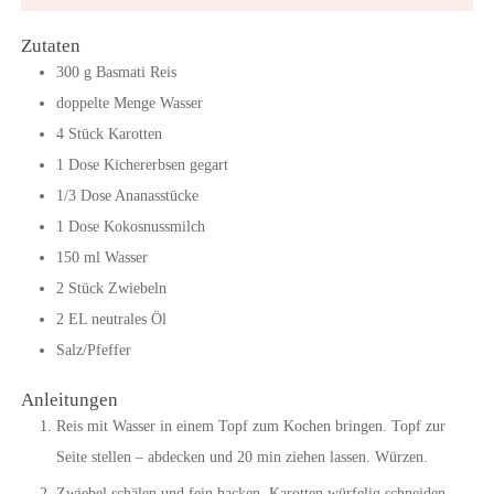
Zutaten
300
g
Basmati Reis
doppelte Menge Wasser
4
Stück
Karotten
1
Dose
Kichererbsen gegart
1/3
Dose
Ananasstücke
1
Dose
Kokosnussmilch
150
ml
Wasser
2
Stück
Zwiebeln
2
EL
neutrales Öl
Salz/Pfeffer
Anleitungen
Reis mit Wasser in einem Topf zum Kochen bringen. Topf zur
Seite stellen – abdecken und 20 min ziehen lassen. Würzen.
Zwiebel schälen und fein hacken. Karotten würfelig schneiden.