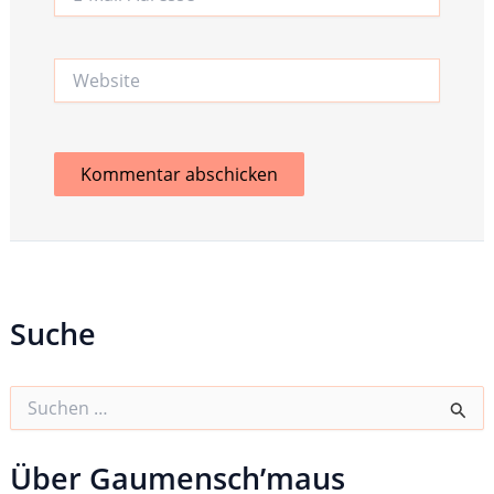
Mail-
Adresse*
Website
Suche
S
u
c
h
Über Gaumensch’maus
e