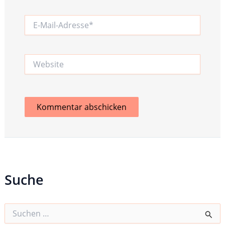
E-
Mail-
Adresse*
Website
Suche
S
u