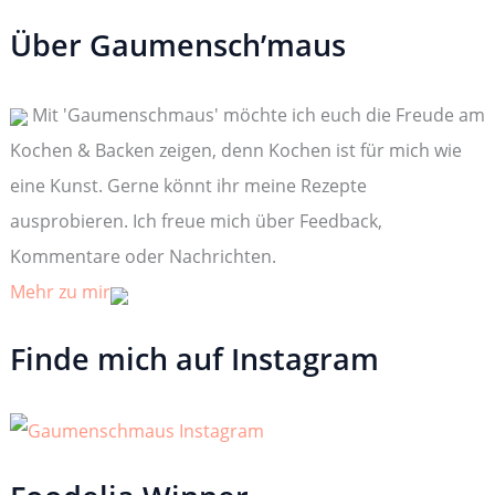
c
h
Über Gaumensch’maus
e
n
n
Mit 'Gaumenschmaus' möchte ich euch die Freude am
a
c
Kochen & Backen zeigen, denn Kochen ist für mich wie
h
:
eine Kunst. Gerne könnt ihr meine Rezepte
ausprobieren. Ich freue mich über Feedback,
Kommentare oder Nachrichten.
Mehr zu mir
Finde mich auf Instagram