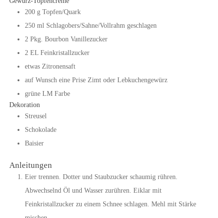
Gewürz-Topfencreme
200
g
Topfen/Quark
250
ml
Schlagobers/Sahne/Vollrahm geschlagen
2
Pkg.
Bourbon Vanillezucker
2
EL
Feinkristallzucker
etwas Zitronensaft
auf Wunsch eine Prise Zimt oder Lebkuchengewürz
grüne LM Farbe
Dekoration
Streusel
Schokolade
Baisier
Anleitungen
Eier trennen. Dotter und Staubzucker schaumig rühren.
Abwechselnd Öl und Wasser zurühren. Eiklar mit
Feinkristallzucker zu einem Schnee schlagen. Mehl mit Stärke
mischen.