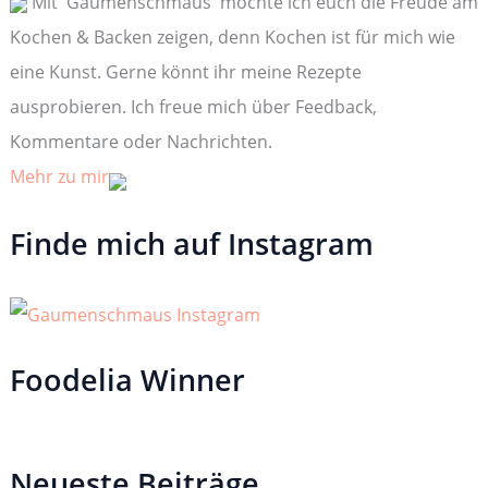
Mit 'Gaumenschmaus' möchte ich euch die Freude am
a
c
Kochen & Backen zeigen, denn Kochen ist für mich wie
h
:
eine Kunst. Gerne könnt ihr meine Rezepte
ausprobieren. Ich freue mich über Feedback,
Kommentare oder Nachrichten.
Mehr zu mir
Finde mich auf Instagram
Foodelia Winner
Neueste Beiträge