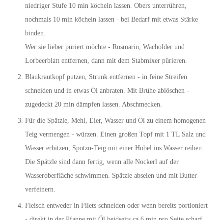
niedriger Stufe 10 min köcheln lassen. Obers unterrühren,
nochmals 10 min köcheln lassen - bei Bedarf mit etwas Stärke
binden.
Wer sie lieber püriert möchte - Rosmarin, Wacholder und
Lorbeerblatt entfernen, dann mit dem Stabmixer pürieren.
Blaukrautkopf putzen, Strunk entfernen - in feine Streifen
schneiden und in etwas Öl anbraten. Mit Brühe ablöschen -
zugedeckt 20 min dämpfen lassen. Abschmecken.
Für die Spätzle, Mehl, Eier, Wasser und Öl zu einem homogenen
Teig vermengen - würzen. Einen großen Topf mit 1 TL Salz und
Wasser erhitzen, Spotzn-Teig mit einer Hobel ins Wasser reiben.
Die Spätzle sind dann fertig, wenn alle Nockerl auf der
Wasseroberfläche schwimmen. Spätzle abseien und mit Butter
verfeinern.
Fleisch entweder in Filets schneiden oder wenn bereits portioniert
- direkt in der Pfanne mit Öl beidseits ca 6 min pro Seite scharf