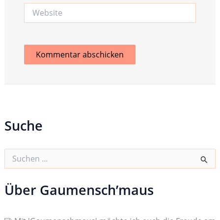
Website
Suche
S
u
c
h
Über Gaumensch’maus
e
n
n