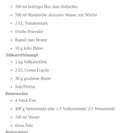
160
ml
kräftiges Bier zum Ablöschen
500
ml
Rindsbrühe
alternativ Wasser mit Würfel
2
EL
Tomatenmark
frische Petersilie
Rapsöl zum Braten
10
g
kalte Butter
Süßkartoffelstampf
1
kg
Süßkartoffeln
2
EL
Creme Fraiche
30
g
gesalzene Butter
Salz/Pfeffer
Butternocken
4
Stück
Eier
400
g
Weizenmehl oder 1/3 Vollkornmehl/ 2/3 Weizenmehl
160
ml
Wasser
etwas Salz
Röstzwiebeln