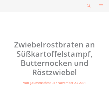
Zum
Suchen
Inhalt
springen
Zwiebelrostbraten an
Süßkartoffelstampf,
Butternocken und
Röstzwiebel
Von
gaumenschmaus
/
November 23, 2021