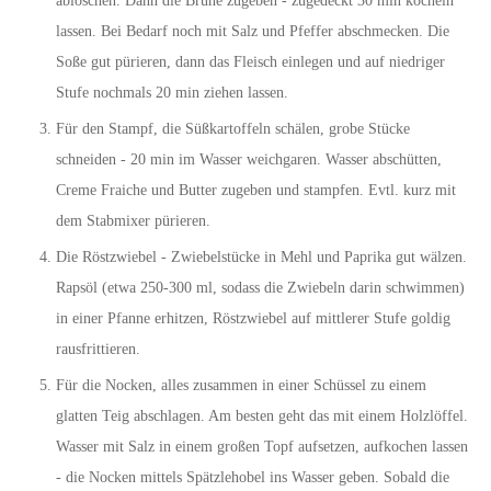
ablöschen. Dann die Brühe zugeben - zugedeckt 30 min köcheln
lassen. Bei Bedarf noch mit Salz und Pfeffer abschmecken. Die
Soße gut pürieren, dann das Fleisch einlegen und auf niedriger
Stufe nochmals 20 min ziehen lassen.
Für den Stampf, die Süßkartoffeln schälen, grobe Stücke
schneiden - 20 min im Wasser weichgaren. Wasser abschütten,
Creme Fraiche und Butter zugeben und stampfen. Evtl. kurz mit
dem Stabmixer pürieren.
Die Röstzwiebel - Zwiebelstücke in Mehl und Paprika gut wälzen.
Rapsöl (etwa 250-300 ml, sodass die Zwiebeln darin schwimmen)
in einer Pfanne erhitzen, Röstzwiebel auf mittlerer Stufe goldig
rausfrittieren.
Für die Nocken, alles zusammen in einer Schüssel zu einem
glatten Teig abschlagen. Am besten geht das mit einem Holzlöffel.
Wasser mit Salz in einem großen Topf aufsetzen, aufkochen lassen
- die Nocken mittels Spätzlehobel ins Wasser geben. Sobald die