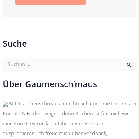
Suche
S
u
c
h
Über Gaumensch’maus
e
n
n
Mit 'Gaumenschmaus' möchte ich euch die Freude am
a
c
Kochen & Backen zeigen, denn Kochen ist für mich wie
h
:
eine Kunst. Gerne könnt ihr meine Rezepte
ausprobieren. Ich freue mich über Feedback,