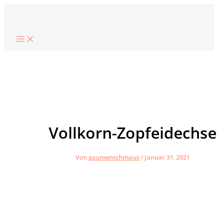
Zum
Suchen
Inhalt
springen
Vollkorn-Zopfeidechse
Von
gaumenschmaus
/
Januar 31, 2021