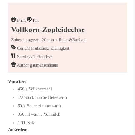
Print
Pin
Vollkorn-Zopfeidechse
Zubereitungszeit: 20 min + Ruhe-&Backzeit
Gericht
Frühstück, Kleinigkeit
Servings
1
Eidechse
Author
gaumenschmaus
Zutaten
450
g
Vollkornmehl
1/2
Stück
frische Hefe/Germ
60
g
Butter zimmerwarm
350
ml
warme Vollmilch
1
TL
Salz
Außerdem