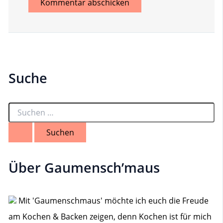
Suche
S
u
c
h
e
n
Über Gaumensch’maus
n
a
c
h
Mit 'Gaumenschmaus' möchte ich euch die Freude
:
am Kochen & Backen zeigen, denn Kochen ist für mich