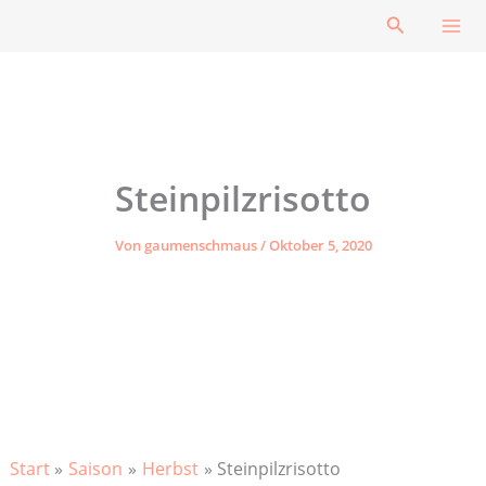
Zum
Suchen
Inhalt
springen
Steinpilzrisotto
Von
gaumenschmaus
/
Oktober 5, 2020
Start
Saison
Herbst
Steinpilzrisotto