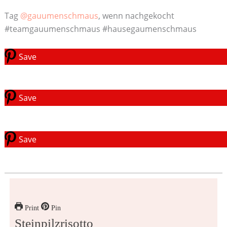
Tag
@gauumenschmaus
, wenn nachgekocht
#teamgauumenschmaus #hausegaumenschmaus
Save
Save
Save
Print
Pin
Steinpilzrisotto