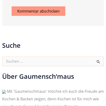
Suche
S
u
c
h
Über Gaumensch’maus
e
n
n
Mit 'Gaumenschmaus' möchte ich euch die Freude am
a
c
Kochen & Backen zeigen, denn Kochen ist für mich wie
h
: