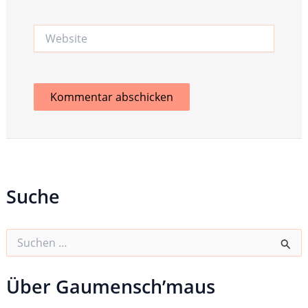
Adresse*
Website
Suche
S
u
c
h
Über Gaumensch’maus
e
n