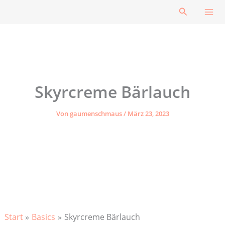
Zum
Suchen
Inhalt
springen
Skyrcreme Bärlauch
Von
gaumenschmaus
/
März 23, 2023
Start
Basics
Skyrcreme Bärlauch