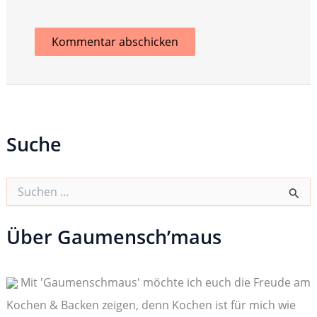
Suche
S
u
c
h
Über Gaumensch’maus
e
n
n
Mit 'Gaumenschmaus' möchte ich euch die Freude am
a
c
Kochen & Backen zeigen, denn Kochen ist für mich wie
h