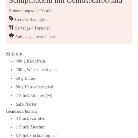
Schupfnudeln mit Gemüsecarbonara
Zubereitungszeit: 50 min
Gericht
Hauptgericht
Servings
4
Personen
Author
gaumenschmaus
Zutaten
400
g
Kartoffeln
180
g
Weizenmehl glatt
60
g
Butter
80
g
Hartweizengrieß
2
Stück
Eidotter (M)
Salz/Pfeffer
Gemüsecarbonara
3
Stück
Karotten
1
Stück
Zucchini
6
Stück
Cocktailtomaten