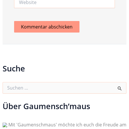
Suche
S
u
c
h
Über Gaumensch’maus
e
n
n
Mit 'Gaumenschmaus' möchte ich euch die Freude am
a