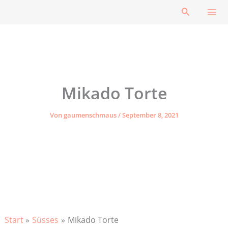
Zum
Suchen
Inhalt
springen
Mikado Torte
Von
gaumenschmaus
/
September 8, 2021
Start
Süsses
Mikado Torte