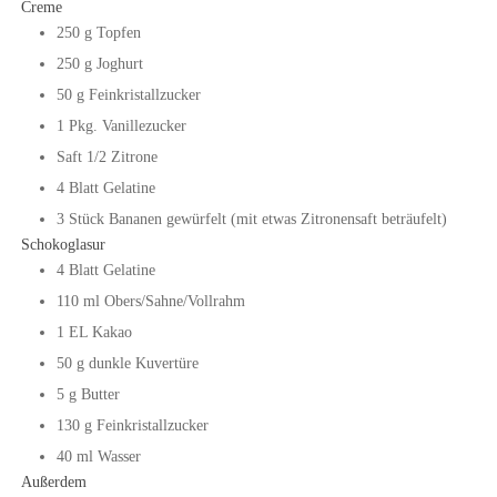
Creme
250
g
Topfen
250
g
Joghurt
50
g
Feinkristallzucker
1
Pkg.
Vanillezucker
Saft
1/2
Zitrone
4
Blatt
Gelatine
3
Stück
Bananen gewürfelt (mit etwas Zitronensaft beträufelt)
Schokoglasur
4
Blatt
Gelatine
110
ml
Obers/Sahne/Vollrahm
1
EL
Kakao
50
g
dunkle Kuvertüre
5
g
Butter
130
g
Feinkristallzucker
40
ml
Wasser
Außerdem