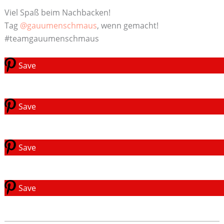
Viel Spaß beim Nachbacken!
Tag
@gauumenschmaus
, wenn gemacht!
#teamgauumenschmaus
Save
Save
Save
Save