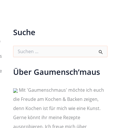
Suche
e
S
u
s
c
h
Über Gaumensch’maus
e
e
n
n
a
Mit 'Gaumenschmaus' möchte ich euch
c
die Freude am Kochen & Backen zeigen,
h
:
denn Kochen ist für mich wie eine Kunst.
Gerne könnt ihr meine Rezepte
ausprobieren. Ich freue mich über