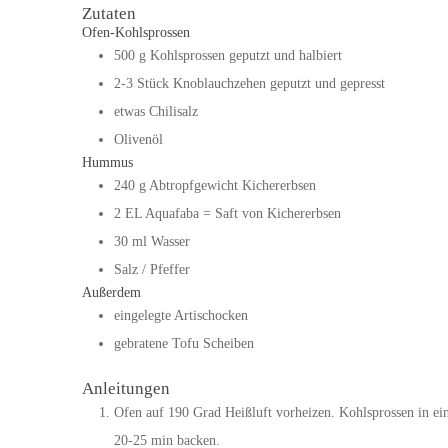
Zutaten
Ofen-Kohlsprossen
500
g
Kohlsprossen geputzt und halbiert
2-3
Stück
Knoblauchzehen geputzt und gepresst
etwas Chilisalz
Olivenöl
Hummus
240
g
Abtropfgewicht Kichererbsen
2
EL
Aquafaba
= Saft von Kichererbsen
30
ml
Wasser
Salz / Pfeffer
Außerdem
eingelegte Artischocken
gebratene Tofu Scheiben
Anleitungen
Ofen auf 190 Grad Heißluft vorheizen. Kohlsprossen in ei
20-25 min backen.