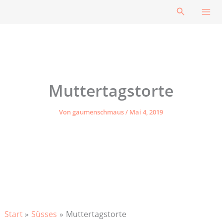
Zum
Suchen
Inhalt
springen
Muttertagstorte
Von
gaumenschmaus
/
Mai 4, 2019
Start
Süsses
Muttertagstorte