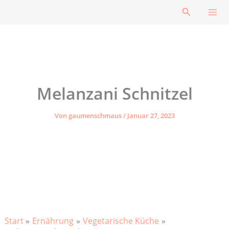
Zum
Suchen
Inhalt
springen
Melanzani Schnitzel
Von
gaumenschmaus
/
Januar 27, 2023
Start
Ernährung
Vegetarische Küche