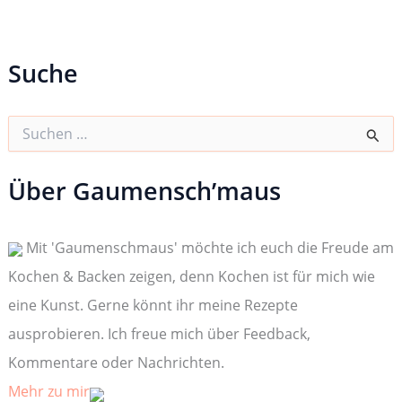
Suche
S
u
c
h
Über Gaumensch’maus
e
n
n
Mit 'Gaumenschmaus' möchte ich euch die Freude am
a
c
Kochen & Backen zeigen, denn Kochen ist für mich wie
h
:
eine Kunst. Gerne könnt ihr meine Rezepte
ausprobieren. Ich freue mich über Feedback,
Kommentare oder Nachrichten.
Mehr zu mir