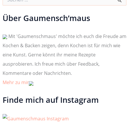
u
c
h
Über Gaumensch’maus
e
n
n
Mit 'Gaumenschmaus' möchte ich euch die Freude am
a
c
Kochen & Backen zeigen, denn Kochen ist für mich wie
h
:
eine Kunst. Gerne könnt ihr meine Rezepte
ausprobieren. Ich freue mich über Feedback,
Kommentare oder Nachrichten.
Mehr zu mir
Finde mich auf Instagram