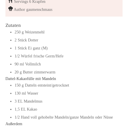
Servings
6
Krapfen
Author
gaumenschmaus
Zutaten
250
g
Weizenmehl
2
Stück
Dotter
1
Stück
Ei ganz (M)
1/2
Würfel
frische Germ/Hefe
90
ml
Vollmilch
20
g
Butter zimmerwarm
Dattel-Kakaofülle mit Mandeln
150
g
Datteln entsteint/getrocknet
130
ml
Wasser
3
EL
Mandelmus
1,5
EL
Kakao
1/2
Hand voll
gehobelte Mandeln/ganze Mandeln oder Nüsse
Außerdem