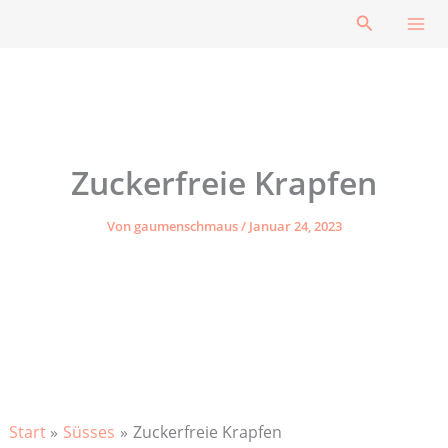
Zum
Suchen
Inhalt
springen
Zuckerfreie Krapfen
Von
gaumenschmaus
/
Januar 24, 2023
Start
Süsses
Zuckerfreie Krapfen