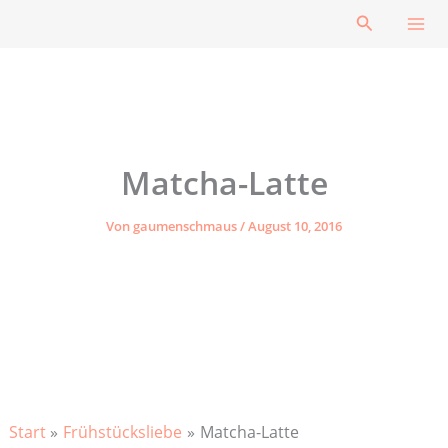
Zum
Suchen
Inhalt
springen
Matcha-Latte
Von
gaumenschmaus
/
August 10, 2016
Start
Frühstücksliebe
Matcha-Latte