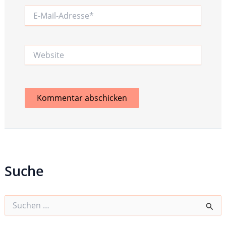
E-
Mail-
Adresse*
Website
Suche
S
u
c