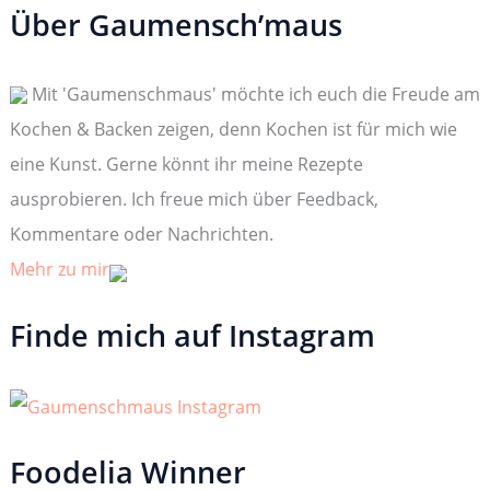
h
Über Gaumensch’maus
e
n
n
Mit 'Gaumenschmaus' möchte ich euch die Freude am
a
c
Kochen & Backen zeigen, denn Kochen ist für mich wie
h
:
eine Kunst. Gerne könnt ihr meine Rezepte
ausprobieren. Ich freue mich über Feedback,
Kommentare oder Nachrichten.
Mehr zu mir
Finde mich auf Instagram
Foodelia Winner