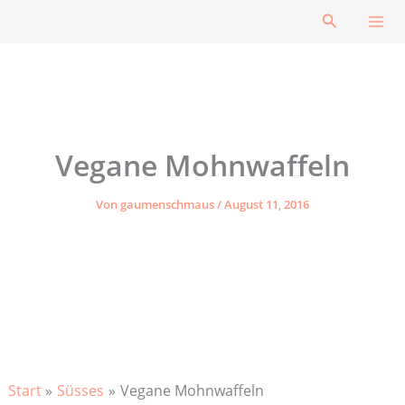
Zum
Suchen
Inhalt
springen
Vegane Mohnwaffeln
Von
gaumenschmaus
/
August 11, 2016
Start
Süsses
Vegane Mohnwaffeln