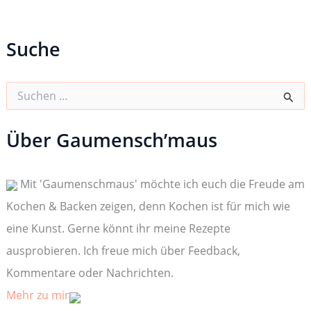
Suche
S
u
c
h
Über Gaumensch’maus
e
n
n
Mit 'Gaumenschmaus' möchte ich euch die Freude am
a
c
Kochen & Backen zeigen, denn Kochen ist für mich wie
h
:
eine Kunst. Gerne könnt ihr meine Rezepte
ausprobieren. Ich freue mich über Feedback,
Kommentare oder Nachrichten.
Mehr zu mir