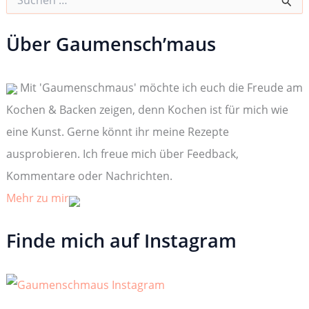
u
c
h
Über Gaumensch’maus
e
n
n
Mit 'Gaumenschmaus' möchte ich euch die Freude am
a
c
Kochen & Backen zeigen, denn Kochen ist für mich wie
h
:
eine Kunst. Gerne könnt ihr meine Rezepte
ausprobieren. Ich freue mich über Feedback,
Kommentare oder Nachrichten.
Mehr zu mir
Finde mich auf Instagram