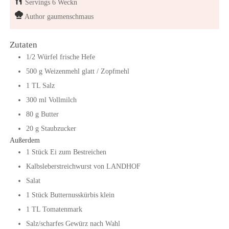
Servings
6
Weckn
Author
gaumenschmaus
Zutaten
1/2
Würfel
frische Hefe
500
g
Weizenmehl glatt / Zopfmehl
1
TL
Salz
300
ml
Vollmilch
80
g
Butter
20
g
Staubzucker
Außerdem
1
Stück
Ei zum Bestreichen
Kalbsleberstreichwurst von LANDHOF
Salat
1
Stück
Butternusskürbis klein
1
TL
Tomatenmark
Salz/scharfes Gewürz nach Wahl