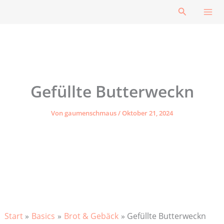
Zum
Suchen
Inhalt
springen
Gefüllte Butterweckn
Von
gaumenschmaus
/
Oktober 21, 2024
Start
Basics
Brot & Gebäck
Gefüllte Butterweckn