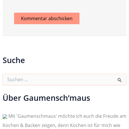
Suche
S
u
c
h
Über Gaumensch’maus
e
n
n
Mit 'Gaumenschmaus' möchte ich euch die Freude am
a
c
Kochen & Backen zeigen, denn Kochen ist für mich wie
h