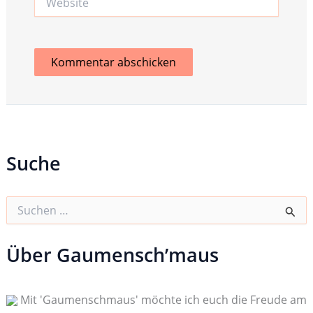
Suche
S
u
c
h
Über Gaumensch’maus
e
n
n
Mit 'Gaumenschmaus' möchte ich euch die Freude am
a