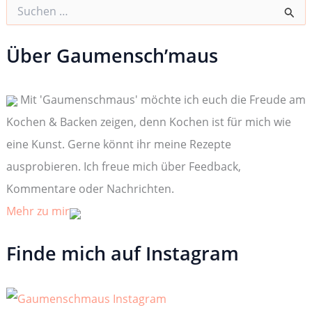
S
u
c
h
Über Gaumensch’maus
e
n
n
Mit 'Gaumenschmaus' möchte ich euch die Freude am
a
c
Kochen & Backen zeigen, denn Kochen ist für mich wie
h
:
eine Kunst. Gerne könnt ihr meine Rezepte
ausprobieren. Ich freue mich über Feedback,
Kommentare oder Nachrichten.
Mehr zu mir
Finde mich auf Instagram