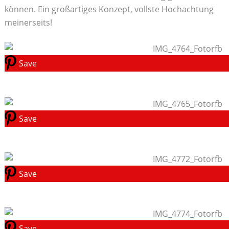
können. Ein großartiges Konzept, vollste Hochachtung
meinerseits!
Save
Save
Save
Save