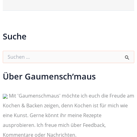
Suche
S
u
c
h
Über Gaumensch’maus
e
n
n
Mit 'Gaumenschmaus' möchte ich euch die Freude am
a
c
Kochen & Backen zeigen, denn Kochen ist für mich wie
h
:
eine Kunst. Gerne könnt ihr meine Rezepte
ausprobieren. Ich freue mich über Feedback,
Kommentare oder Nachrichten.