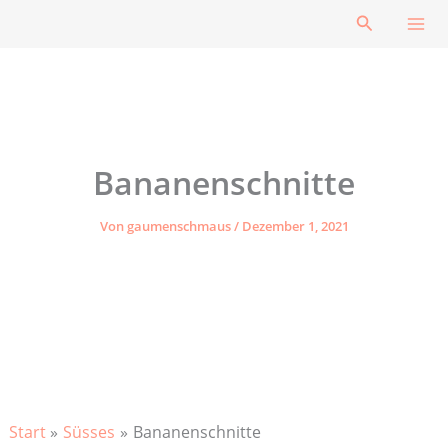
Zum
Suchen
Inhalt
springen
Bananenschnitte
Von
gaumenschmaus
/
Dezember 1, 2021
Start
Süsses
Bananenschnitte