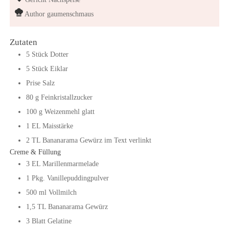
Author
gaumenschmaus
Zutaten
5
Stück
Dotter
5
Stück
Eiklar
Prise Salz
80
g
Feinkristallzucker
100
g
Weizenmehl glatt
1
EL
Maisstärke
2
TL
Bananarama Gewürz
im Text verlinkt
Creme & Füllung
3
EL
Marillenmarmelade
1
Pkg.
Vanillepuddingpulver
500
ml
Vollmilch
1,5
TL
Bananarama Gewürz
3
Blatt
Gelatine