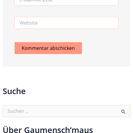
Mail-
Adresse*
Website
Suche
S
u
c
h
Über Gaumensch’maus
e