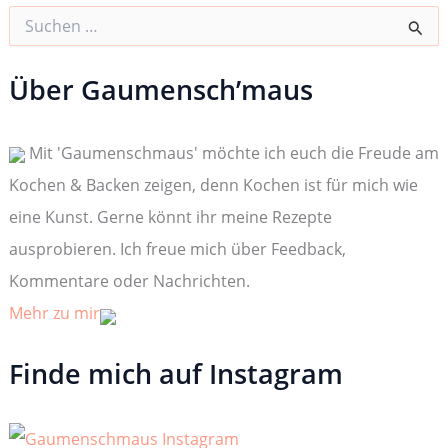
S
u
c
h
Über Gaumensch’maus
e
n
n
Mit 'Gaumenschmaus' möchte ich euch die Freude am
a
c
Kochen & Backen zeigen, denn Kochen ist für mich wie
h
:
eine Kunst. Gerne könnt ihr meine Rezepte
ausprobieren. Ich freue mich über Feedback,
Kommentare oder Nachrichten.
Mehr zu mir
Finde mich auf Instagram