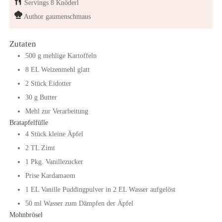
Servings
8
Knöderl
Author
gaumenschmaus
Zutaten
500
g
mehlige Kartoffeln
8
EL
Weizenmehl glatt
2
Stück
Eidotter
30
g
Butter
Mehl zur Verarbeitung
Bratapfelfülle
4
Stück
kleine Äpfel
2
TL
Zimt
1
Pkg.
Vanillezucker
Prise Kardamaom
1
EL
Vanille Puddingpulver in 2 EL Wasser aufgelöst
50
ml
Wasser zum Dämpfen der Äpfel
Mohnbrösel