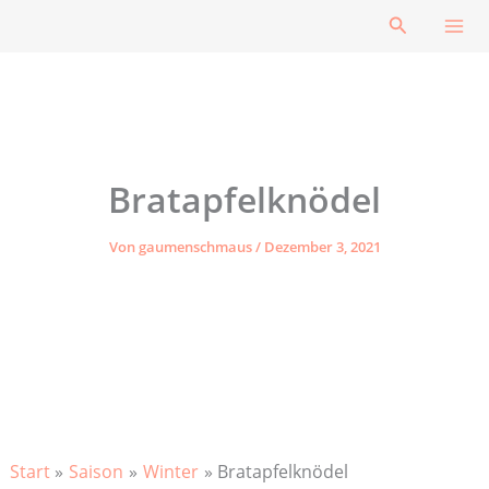
Zum
Suchen
Inhalt
springen
Bratapfelknödel
Von
gaumenschmaus
/
Dezember 3, 2021
Start
Saison
Winter
Bratapfelknödel