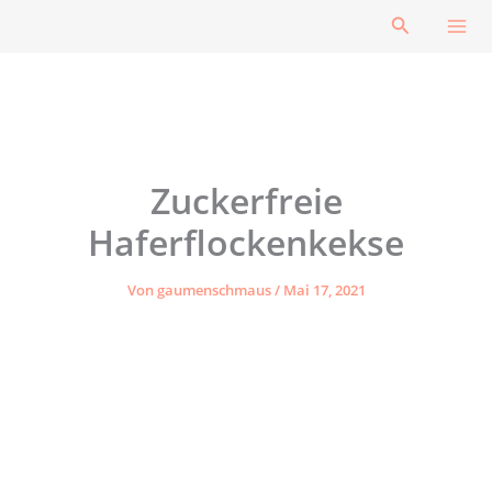
Zum
Suchen
Inhalt
springen
Zuckerfreie
Haferflockenkekse
Von
gaumenschmaus
/
Mai 17, 2021