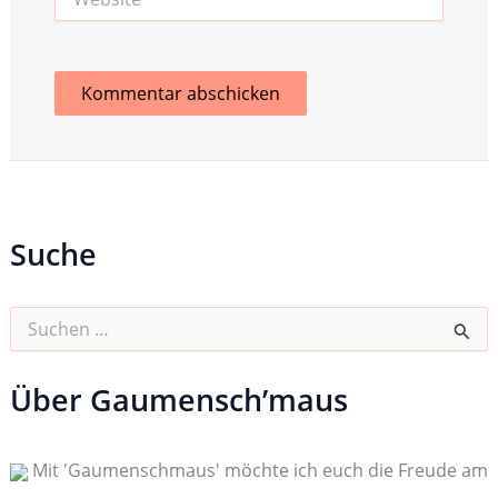
Suche
S
u
c
h
Über Gaumensch’maus
e
n
n
Mit 'Gaumenschmaus' möchte ich euch die Freude am
a
c