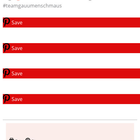
#teamgauumenschmaus
Save
Save
Save
Save