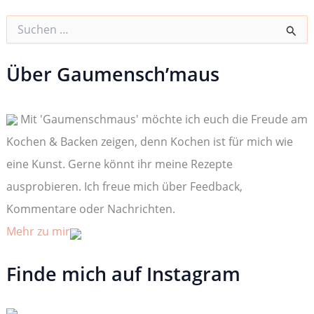
S
u
c
h
Über Gaumensch’maus
e
n
n
Mit 'Gaumenschmaus' möchte ich euch die Freude am
a
c
Kochen & Backen zeigen, denn Kochen ist für mich wie
h
:
eine Kunst. Gerne könnt ihr meine Rezepte
ausprobieren. Ich freue mich über Feedback,
Kommentare oder Nachrichten.
Mehr zu mir
Finde mich auf Instagram