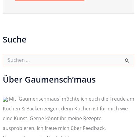
Suche
S
u
c
h
Über Gaumensch’maus
e
n
n
Mit 'Gaumenschmaus' möchte ich euch die Freude am
a
c
Kochen & Backen zeigen, denn Kochen ist für mich wie
h
:
eine Kunst. Gerne könnt ihr meine Rezepte
ausprobieren. Ich freue mich über Feedback,