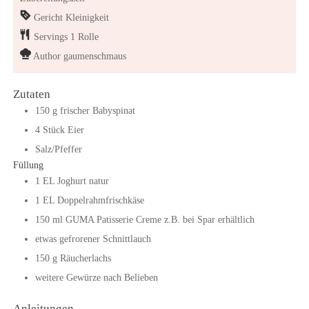
Gericht
Kleinigkeit
Servings
1
Rolle
Author
gaumenschmaus
Zutaten
150
g
frischer Babyspinat
4
Stück
Eier
Salz/Pfeffer
Füllung
1
EL
Joghurt natur
1
EL
Doppelrahmfrischkäse
150
ml
GUMA Patisserie Creme
z.B. bei Spar erhältlich
etwas gefrorener Schnittlauch
150
g
Räucherlachs
weitere Gewürze nach Belieben
Anleitungen