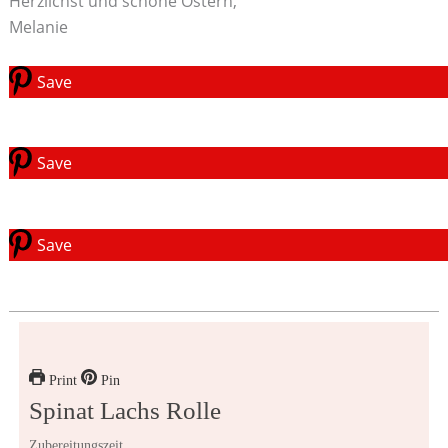
Herzlichst und schöne Ostern,
Melanie
Save
Save
Save
Print
Pin
Spinat Lachs Rolle
Zubereitungszeit