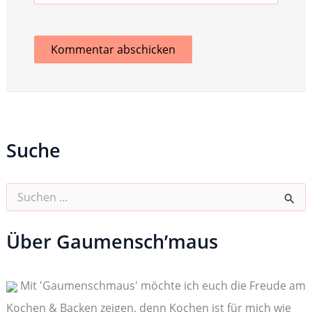
Suche
S
u
c
h
Über Gaumensch’maus
e
n
n
Mit 'Gaumenschmaus' möchte ich euch die Freude am
a
c
Kochen & Backen zeigen, denn Kochen ist für mich wie