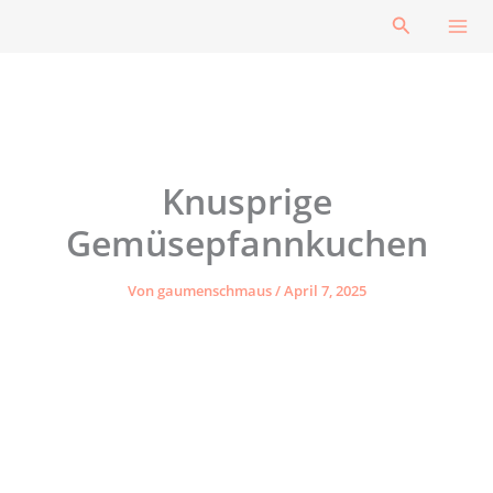
Zum
Suchen
Inhalt
springen
Knusprige
Gemüsepfannkuchen
Von
gaumenschmaus
/
April 7, 2025