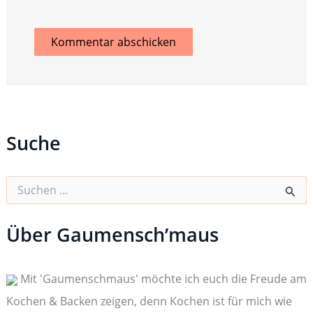
Suche
S
u
c
h
Über Gaumensch’maus
e
n
n
Mit 'Gaumenschmaus' möchte ich euch die Freude am
a
c
Kochen & Backen zeigen, denn Kochen ist für mich wie
h