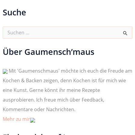
Suche
S
u
c
h
Über Gaumensch’maus
e
n
n
Mit 'Gaumenschmaus' möchte ich euch die Freude am
a
c
Kochen & Backen zeigen, denn Kochen ist für mich wie
h
:
eine Kunst. Gerne könnt ihr meine Rezepte
ausprobieren. Ich freue mich über Feedback,
Kommentare oder Nachrichten.
Mehr zu mir