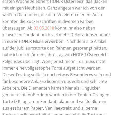
ersten Woche zelebriert HOFER Österreich das Backen
mit einigen Neuheiten. Ganz angetan war ich von den
weißen Diamanten, die dem Verzieren dienen. Auch
konnten die Zuckerschriften in diversen Farben
überzeugen. Ab
03.05.2018
könnt ihr also neben
kiloweisen Fondant noch viel mehr Dekorationszubehör
in eurer HOFER Filiale erwerben. Nachdem alle Artikel
auf der Jubiläumstorte den Rahmen gesprengt hätten,
habe ich mich für den Jahrestag von HOFER Österreich
Folgendes überlegt. Weniger ist mehr – es muss nicht
immer eine vollgestopfte Torte aufgetischt werden.
Dieser Festtag sollte ja doch etwas Besonderes sein und
für besondere Anlässe liebe ich das edle und schlichte
Arbeiten. Die Diamanten kamen hier als Hingucker
genau recht. Außerdem wurden in der Topfen-Orangen-
Torte ½ Kilogramm Fondant, blaue und weiße Blumen
aus essbarem Papier, Vanilleextrakt und silberne
Zuckerschrift verarbeitet. Innen besteht die Torte aus