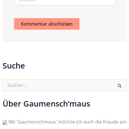
Suche
S
u
c
h
Über Gaumensch’maus
e
n
n
Mit 'Gaumenschmaus' möchte ich euch die Freude am
a
c